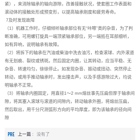
紧），来消除轴承的轴向游隙，改善接触状况，使套圈工作表面和
滚动体的接触处形成预变形，以提高轴承刚度和疲劳寿命。
7及时发现故障
（1）机器工作时，仔细倾听轴承部位有无“咔嚓”类的杂音，为了判
断准确，可用螺钉旋具一端顶紧轴承部位，另一端抵在耳部细听，
如有异响，说明轴承有故障。
（2）将拆下的轴承在汽油或柴油中洗去油污，检查滚球、内外滚道
有无划痕、裂纹或锈斑。然后固定内圈，让其转动，应当平稳、无
杂音、转速均匀，徐徐停止。如发现杂音、振动或扭动、突然停止
转动，或用手推动轴承时，发出撞击声，以及手感游隙过大，均说
明轴承不正常。
（3）将轴承内圈固定，用直径1～2 mm熔丝事先压扁但厚于轴承间
隙，将其塞入滚球与滚道的间隙内，转动轴承外圈，将熔丝压扁，
然后取出，用千分尺测弧形方向的平均厚度，即为该轴承的径向间
隙
PRE
上一篇 :
没有了