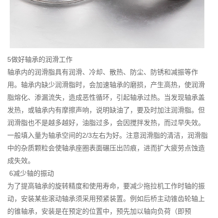
5做好轴承的润滑工作
轴承内的润滑脂具有润滑、冷却、散热、防尘、防锈和减振等作
用。轴承内缺少润滑脂时，会加速轴承的磨损，产生高热，使润滑
脂熔化、渗漏流失，造成恶性循环，引起轴承过热。当发现轴承盖
发热，或轴承内有摩擦声响，说明缺油了，要及时加注润滑脂。但
润滑脂也不是越多越好，油脂过多，会因搅拌发热，而过早失效。
一般填入量为轴承空间的2/3左右为好。注意润滑脂的清洁，润滑脂
中的杂质颗粒会使轴承座圈表面碾压出凹痕，进而扩大疲劳点蚀造
成失效。
6减少轴的振动
为了提高轴承的旋转精度和使用寿命，要减少拖拉机工作时轴的振
动，安装某些滚动轴承须采用预紧装置。例如后桥主动锥齿轮轴上
的锥轴承，安装是在预定的位置中，预先加以轴向负荷（即预