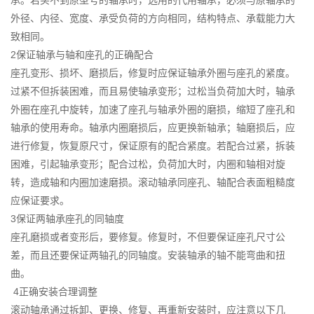
承。若买不到原型号的轴承时，选用的代用轴承，必须与原轴承的
外径、内径、宽度、承受负荷的方向相同，结构特点、承载能力大
致相同。
2保证轴承与轴和座孔的正确配合
座孔变形、损坏、磨损后，修复时应保证轴承外圈与座孔的紧度。
过紧不但拆装困难，而且易使轴承变形；过松当负荷加大时，轴承
外圈在座孔中旋转，加速了座孔与轴承外圈的磨损，缩短了座孔和
轴承的使用寿命。轴承内圈磨损后，应更换新轴承；轴磨损后，应
进行修复，恢复原尺寸，保证原有的配合紧度。若配合过紧，拆装
困难，引起轴承变形；配合过松，负荷加大时，内圈和轴相对旋
转，造成轴和内圈加速磨损。滚动轴承同座孔、轴配合表面粗糙度
应保证要求。
3保证两轴承座孔的同轴度
座孔磨损或者变形后，要修复。修复时，不但要保证座孔尺寸公
差，而且还要保证两轴孔的同轴度。安装轴承的轴不能弯曲和扭
曲。
4正确安装合理调整
滚动轴承通过拆卸、更换、修复、再重新安装时，应注意以下几