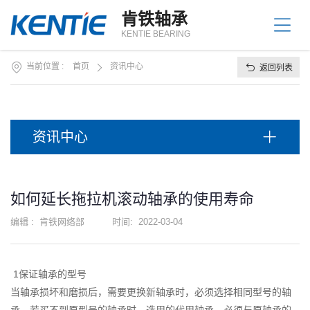
站
肯铁轴承
首
关
KENTIE BEARING
页
于
我
当前位置 :
首页
资讯中心
返回列表
产
们
品
中
产
心
品
资讯中心
应
资
用
讯
中
服
如何延长拖拉机滚动轴承的使用寿命
心
务
支
编辑 :
肯铁网络部
时间:
2022-03-04
联
持
系
方
1保证轴承的型号
式
当轴承损坏和磨损后，需要更换新轴承时，必须选择相同型号的轴